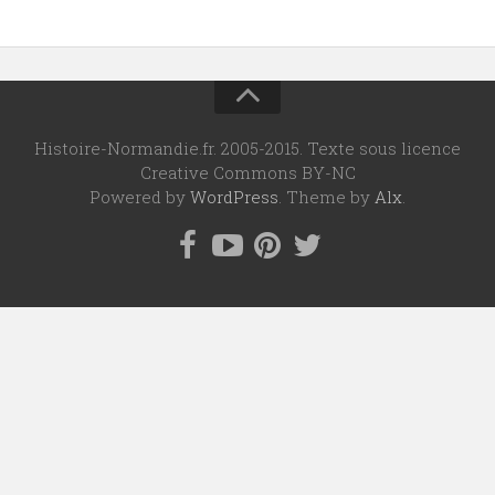
Histoire-Normandie.fr. 2005-2015. Texte sous licence
Creative Commons BY-NC
Powered by
WordPress
. Theme by
Alx
.