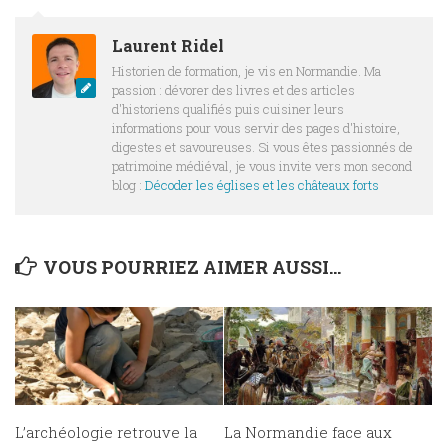
Laurent Ridel
Historien de formation, je vis en Normandie. Ma
passion : dévorer des livres et des articles
d'historiens qualifiés puis cuisiner leurs
informations pour vous servir des pages d'histoire,
digestes et savoureuses. Si vous êtes passionnés de
patrimoine médiéval, je vous invite vers mon second
blog :
Décoder les églises et les châteaux forts
VOUS POURRIEZ AIMER AUSSI...
L’archéologie retrouve la
La Normandie face aux