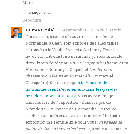
Merci
chargement…
Répondre
Laurent Ridel
19 septembre 2017 à 20 h 03 min
J’ai eu la surprise de découvrir qu’au musée de
Normandie, à Caen, sont exposés des silex taillés
retrouvés à la Vieille-Lyre et à Ambenay. Pour les
livres sur la Préhistoire normande, je recommande
deux livrets édités par OREP :
Les premiers hommes en
Normandie
(Dominique Cliquet) et
Les derniers
chasseurs-cueilleurs en Normandie
(Emmanuel
Ghesquière). Sur cette page
http://musee-de-
normandie.caen.fr/evenement/dans-les-pas-de-
neandertal#.WcFaj9FpGUk
, vous avez 6 images
utilisées lors de l’exposition « Dans les pas de
Néandertal » au musée de Normandie. Je trouve
qu’elles sont intéressantes à commenter. Une autre
exposition me semble utile pour vous :
Pays’âges, la
plaine de Caen à travers les âges
car, à cette occasion, le