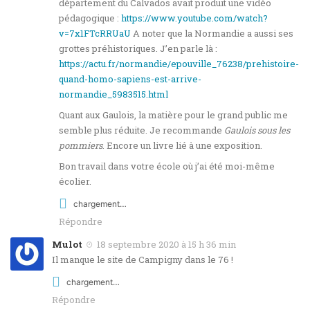
département du Calvados avait produit une vidéo
pédagogique :
https://www.youtube.com/watch?
v=7x1FTcRRUaU
A noter que la Normandie a aussi ses
grottes préhistoriques. J’en parle là :
https://actu.fr/normandie/epouville_76238/prehistoire-
quand-homo-sapiens-est-arrive-
normandie_5983515.html
Quant aux Gaulois, la matière pour le grand public me
semble plus réduite. Je recommande
Gaulois sous les
pommiers
. Encore un livre lié à une exposition.
Bon travail dans votre école où j’ai été moi-même
écolier.
chargement…
Répondre
Mulot
18 septembre 2020 à 15 h 36 min
Il manque le site de Campigny dans le 76 !
chargement…
Répondre