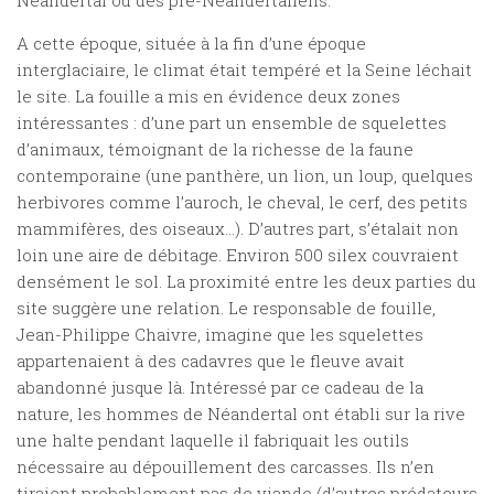
Néandertal ou des pré-Néandertaliens.
A cette époque, située à la fin d’une époque
interglaciaire, le climat était tempéré et la Seine léchait
le site. La fouille a mis en évidence deux zones
intéressantes : d’une part un ensemble de squelettes
d’animaux, témoignant de la richesse de la faune
contemporaine (une panthère, un lion, un loup, quelques
herbivores comme l’auroch, le cheval, le cerf, des petits
mammifères, des oiseaux…). D’autres part, s’étalait non
loin une aire de débitage. Environ 500 silex couvraient
densément le sol. La proximité entre les deux parties du
site suggère une relation. Le responsable de fouille,
Jean-Philippe Chaivre, imagine que les squelettes
appartenaient à des cadavres que le fleuve avait
abandonné jusque là. Intéressé par ce cadeau de la
nature, les hommes de Néandertal ont établi sur la rive
une halte pendant laquelle il fabriquait les outils
nécessaire au dépouillement des carcasses. Ils n’en
tiraient probablement pas de viande (d’autres prédateurs