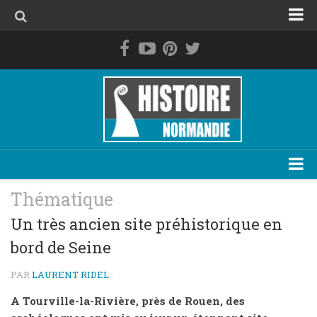
Accueil
La Normandie avant les Normands
Le duché de Normandie
La Normandie de 1469 à 1789
La Normandie contemporaine
Personnage
Thématique
Evénement
Un très ancien site préhistorique en
bord de Seine
Lieu
Thématique
PAR
LAURENT RIDEL
·
Plan du site
A Tourville-la-Rivière, près de Rouen, des