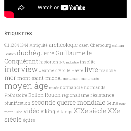
ÉTIQUETTES
archéologie
911
1204
1944
Antiquité
caen
Cherbourg
château
duché
Guillaume le
guerre
Deutsch
Conquérant
historien
insolite
INA
industrie
interview
livre
Jeanne d'Arc
le Havre
manche
mer
mont-saint-michel
monument
monuments
moyen âge
normandie
normands
musée
Rouen
Rollon
résistance
Préhistoire
régionalisme
seconde guerre mondiale
réunification
Seine
sous-
XXe
XIXe siècle
vidéo
viking
Vikings
marin
usine
siècle
église