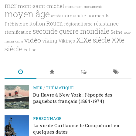
mer
mont-saint-michel
monument
monuments
moyen âge
normandie
normands
musée
Rouen
Rollon
résistance
Préhistoire
régionalisme
seconde guerre mondiale
réunification
Seine
sous-
XXe
XIXe siècle
vidéo
viking
Vikings
marin
usine
siècle
église
MER
/
THÉMATIQUE
Du Havre à New York : l’épopée des
paquebots français (1864-1974)
PERSONNAGE
La vie de Guillaume le Conquérant en
quelques dates