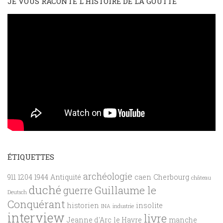
JE VOUS RACONTE L'HISTOIRE DE LA GOUTTE
ÉTIQUETTES
archéologie
911
1204
1944
Antiquité
caen
Cherbourg
château
duché
Guillaume le
guerre
Deutsch
Conquérant
historien
insolite
INA
industrie
interview
livre
Jeanne d'Arc
le Havre
manche