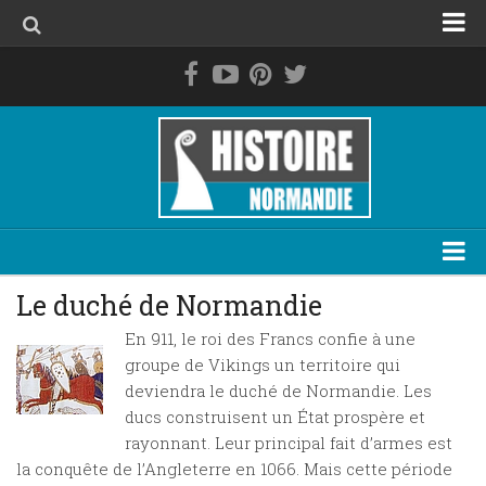
Accueil
La Normandie avant les Normands
Le duché de Normandie
La Normandie de 1469 à 1789
La Normandie contemporaine
Personnage
Le duché de Normandie
Evénement
En 911, le roi des Francs confie à une
groupe de Vikings un territoire qui
Lieu
deviendra le duché de Normandie. Les
Thématique
ducs construisent un État prospère et
rayonnant. Leur principal fait d’armes est
Plan du site
la conquête de l’Angleterre en 1066. Mais cette période