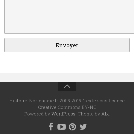
Histoire-Normandie.fr. 2005-2015. Texte sous licence
Creative Commons BY-NC
Powered by
WordPress
. Theme by
Alx
.