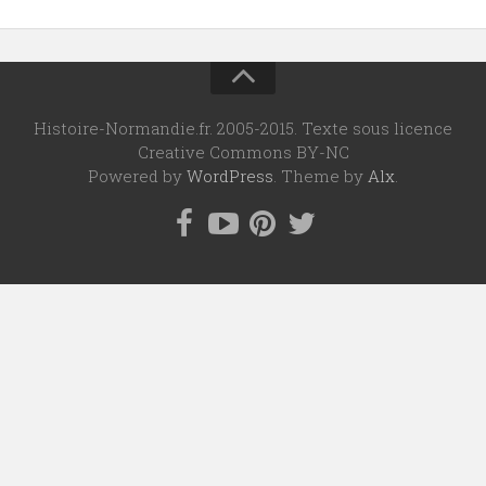
Histoire-Normandie.fr. 2005-2015. Texte sous licence
Creative Commons BY-NC
Powered by
WordPress
. Theme by
Alx
.