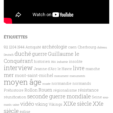
ÉTIQUETTES
archéologie
911
1204
1944
Antiquité
caen
Cherbourg
château
duché
Guillaume le
guerre
Deutsch
Conquérant
historien
insolite
INA
industrie
interview
livre
Jeanne d'Arc
le Havre
manche
mer
mont-saint-michel
monument
monuments
moyen âge
normandie
normands
musée
Rouen
Rollon
résistance
Préhistoire
régionalisme
seconde guerre mondiale
réunification
Seine
sous-
XXe
XIXe siècle
vidéo
viking
Vikings
marin
usine
siècle
église