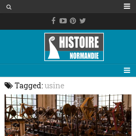
Accueil
La Normandie avant les Normands
Le duché de Normandie
La Normandie de 1469 à 1789
La Normandie contemporaine
Personnage
Tagged:
usine
Evénement
Lieu
Thématique
Plan du site