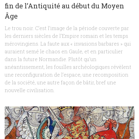
fin de l’Antiquité au début du Moyen
Âge
Le trou noir. C’est l’image de la période couverte par
les derniers siècles de l’Empire romain et les temps
mérovingiens. La faute aux « invasions barbares » qui
auraient semé le chaos en Gaule, et en particulier
dans la future Normandie. Plutôt qu’un
anéantissement, les fouilles archéologiques révèlent
une reconfiguration de l’espace, une recomposition
de la société, une autre façon de bâtir, bref une
nouvelle civilisation.