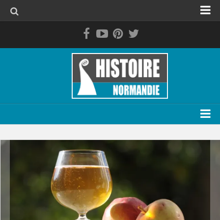
Accueil
La Normandie avant les Normands
Le duché de Normandie
La Normandie de 1469 à 1789
La Normandie contemporaine
Personnage
Evénement
Lieu
Thématique
Plan du site