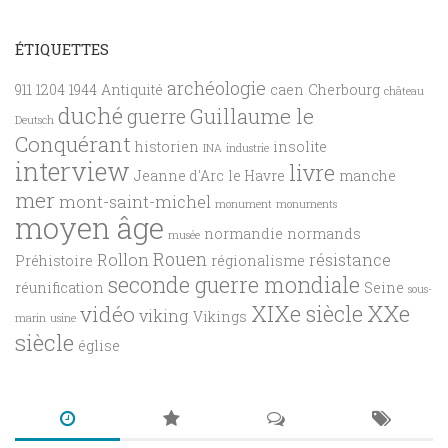
ÉTIQUETTES
archéologie
911
1204
1944
Antiquité
caen
Cherbourg
château
duché
Guillaume le
guerre
Deutsch
Conquérant
historien
insolite
INA
industrie
interview
livre
Jeanne d'Arc
le Havre
manche
mer
mont-saint-michel
monument
monuments
moyen âge
normandie
normands
musée
Rouen
Rollon
résistance
Préhistoire
régionalisme
seconde guerre mondiale
réunification
Seine
sous-
XXe
XIXe siècle
vidéo
viking
Vikings
marin
usine
siècle
église