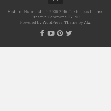
Histoire-Normandie.fr. 2005-2015. Texte sous licence
Creative Commons BY-NC
Powered by
WordPress
. Theme by
Alx
.