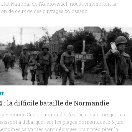
nstitut National de l’Audiovisuel) nous remémorent la
ion de deux de ces ouvrages colossaux.
NT
4 : la difficile bataille de Normandie
e la Seconde Guerre mondiale n’est pas jouée lorsque les
ssissent à débarquer sur les plages normandes le 6 juin
 semaines suivantes sont décisives pour précipiter la