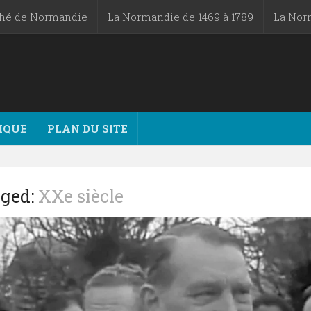
ché de Normandie
La Normandie de 1469 à 1789
La Nor
IQUE
PLAN DU SITE
ged:
XXe siècle