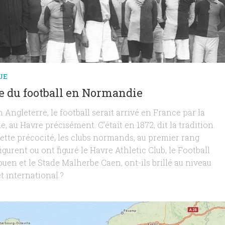
UE
e du football en Normandie
 Angleterre, le football serait arrivé en France par la
 au Havre précisément. C’était en 1872, dit la tradition.
cette précocité, les clubs normands, au premier rang
igurent ou ont figuré le Havre Athletic Club, le Football
uen et le Stade Malherbe Caen, ont-ils brillé au niveau
t international ?