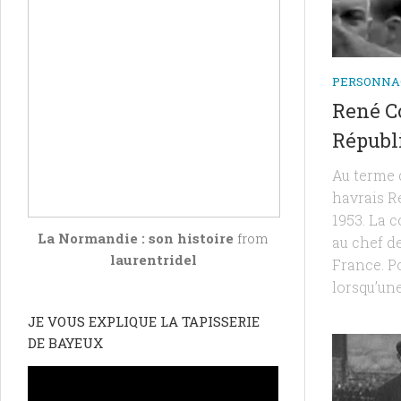
PERSONNA
René Co
Républ
Au terme 
havrais R
1953. La 
La Normandie : son histoire
from
au chef de
laurentridel
France. Po
lorsqu’une
JE VOUS EXPLIQUE LA TAPISSERIE
DE BAYEUX