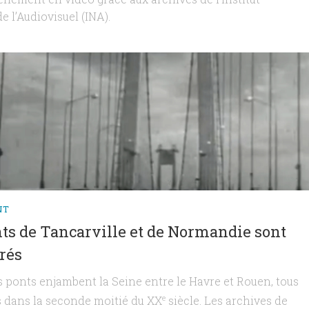
e l’Audiovisuel (INA).
NT
ts de Tancarville et de Normandie sont
rés
is ponts enjambent la Seine entre le Havre et Rouen, tous
s dans la seconde moitié du XX
siècle. Les archives de
e