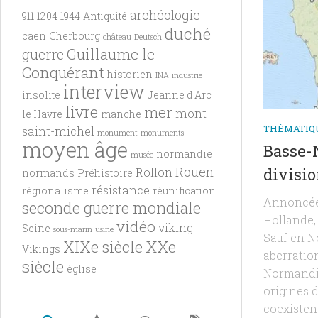
archéologie
911
1204
1944
Antiquité
duché
caen
Cherbourg
château
Deutsch
Guillaume le
guerre
Conquérant
historien
INA
industrie
interview
insolite
Jeanne d'Arc
livre
mer
mont-
le Havre
manche
THÉMATIQ
saint-michel
monument
monuments
moyen âge
Basse-
normandie
musée
Rouen
divisi
Rollon
normands
Préhistoire
résistance
régionalisme
réunification
Annoncée 
seconde guerre mondiale
Hollande, 
vidéo
viking
Seine
sous-marin
usine
Sauf en N
XXe
XIXe siècle
Vikings
aberratio
siècle
église
Normandie.
origines 
coexisten