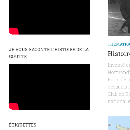
THÉMATIQ
JE VOUS RACONTE L'HISTOIRE DE LA
Histoir
GOUTTE
Inventé en
Normandie,
Forts de 
desquels f
Club de Ro
national e
ÉTIQUETTES