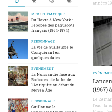
années 19
MER
/
THÉMATIQUE
Du Havre à New York :
l’épopée des paquebots
français (1864-1974)
PERSONNAGE
La vie de Guillaume le
Conquérant en
quelques dates
EVÉNEMENT
EVÉNEME
La Normandie face aux
Barbares : de la fin de
Lancem
l’Antiquité au début du
(1967) 
Moyen Âge
Le 29 mar
PERSONNAGE
l’eau dans
Guillaume le
Vivez l’év
Conquérant revu par un