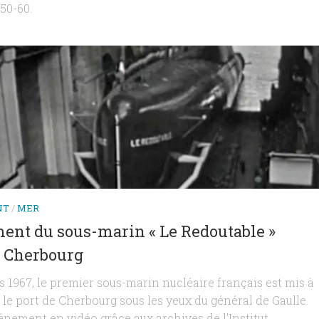
50-60.
NT
/
MER
ent du sous-marin « Le Redoutable »
à Cherbourg
s 1967, le premier sous-marin nucléaire français est mis à
 le port de Cherbourg sous les yeux du général de Gaulle.
énement en vidéo grâce aux archives de l’Institut