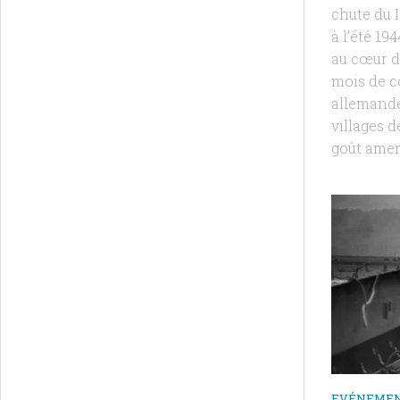
chute du I
à l’été 19
au cœur d’
mois de c
allemande
villages d
goût amer
EVÉNEME