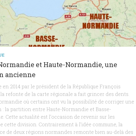
UE
Normandie et Haute-Normandie, une
on ancienne
en 2014 par le président de la République François
la refonte de la carte régionale a fait grincer des dents.
ormandie où certains ont vu la possibilité de corriger une
n : la partition entre Haute-Normandie et Basse-
 Cette actualité est l’occasion de revenir sur les
de cette division. Contrairement à l’idée commune, la
ce de deux régions normandes remonte bien au-delà des