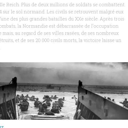
IIe Reich. Plus de deux millions de soldats se combattent
44 sur le sol normand. Les civils se retrouvent malgré eux
une des plus grandes batailles du XXe siècle. Après trois
ombats, la Normandie est débarrassée de l’occupation
 mais, au regard de ses villes rasées, de ses nombreux
étruits, et de ses 20 000 civils morts, la victoire laisse un
.
NT