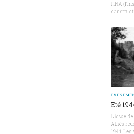
l’INA (l’I
construct
EVÉNEME
Eté 194
L’issue d
Alliés réu
1944. Les