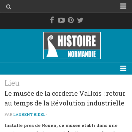
Accueil
La Normandie avant les Normands
Le duché de Normandie
La Normandie de 1469 à 1789
La Normandie contemporaine
Personnage
Lieu
Evénement
Le musée de la corderie Vallois : retour
au temps de la Révolution industrielle
Lieu
Thématique
PAR
LAURENT RIDEL
·
Plan du site
Installé près de Rouen, ce musée établi dans une