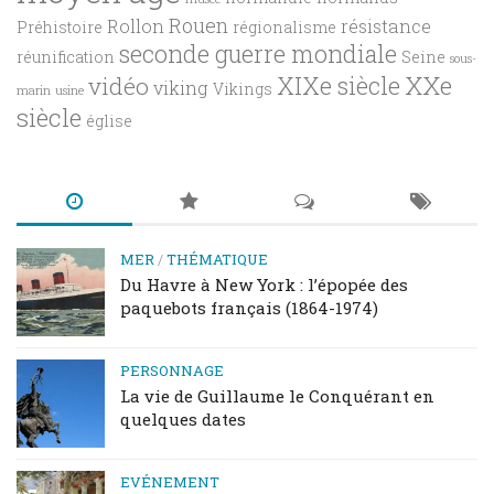
Rouen
Rollon
résistance
Préhistoire
régionalisme
seconde guerre mondiale
réunification
Seine
sous-
XXe
XIXe siècle
vidéo
viking
Vikings
marin
usine
siècle
église
MER
/
THÉMATIQUE
Du Havre à New York : l’épopée des
paquebots français (1864-1974)
PERSONNAGE
La vie de Guillaume le Conquérant en
quelques dates
EVÉNEMENT