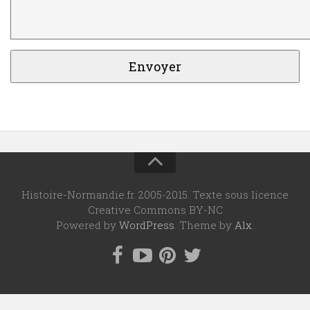
Histoire-Normandie.fr. 2005-2015. Texte sous licence
Creative Commons BY-NC
Powered by
WordPress
. Theme by
Alx
.