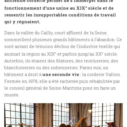
ancienne corderie permet de s’immerger dans le
fonctionnement d’une usine au XIX
e
siècle et de
ressentir les insupportables conditions de travail
qui y régnaient.
Dans la vallée du Cailly, court affluent de la Seine,
sommeillent plusieurs grands bâtiments à l’abandon. Ce
sont autant de témoins déchus de l’industrie textile qui
animait la région au XIX
e
et parfois jusqu’au XX
e
siècle.
Autrefois, ils étaient des filatures, des teintureries, des
blanchisseries ou des indienneries. Parmi eux, un
bâtiment a droit à
une seconde vie
: la corderie Vallois.
Fermée en 1978, elle a été rachetée puis réhabilitée par
le conseil général de Seine-Maritime pour en faire un
musée.