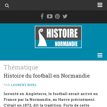
Accueil
La Normandie avant les Normands
Le duché de Normandie
La Normandie de 1469 à 1789
La Normandie contemporaine
Personnage
Thématique
Evénement
Histoire du football en Normandie
Lieu
PAR
LAURENT RIDEL
·
Thématique
Inventé en Angleterre, le football serait arrivé en
France par la Normandie, au Havre précisément.
Plan du site
C’était en 1872, dit la tradition. Forts de cette