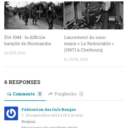
Eté 1944 : la difficile
Lancement du sous-
bataille de Normandie
marin « Le Redoutable »
(1967) à Cherbourg
16 SEP, 2010
16 JUIN, 2013
6 RESPONSES
Comments
5
Pingbacks
1
Fédération des Culs Rouges
23 septembre 2014 à 18 h 18 min
Bonjour,
Merci pour cet excellent article.