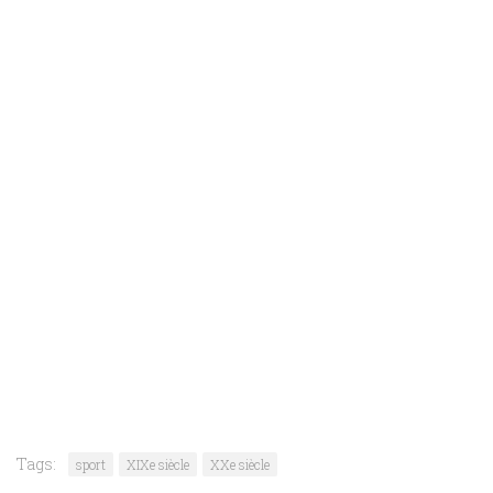
Tags:
sport
XIXe siècle
XXe siècle