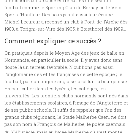
omnisports qui propose entre autres une section
football comme le Sporting Club de Bernay ou le Vélo-
Sport d’Honfleur. Des bourgs ont aussi leur équipe :
Michel Lecureur a recensé un club à Pont-de-l’Arche dès
1903, à Torigni-sur-Vire dès 1905, à Boisthorel dès 1909…
Comment expliquer ce succès ?
On pratiquait depuis le Moyen Âge des jeux de balle en
Normandie, en particulier la soule. Il y avait donc sans
doute là un terreau favorable. N’oublions pas aussi
l’anglomanie des élites françaises de cette époque ; le
football, par son origine anglaise, a séduit la bourgeoisie.
En particulier dans les lycées, les collèges, les
universités. Les premiers clubs normands sont nés dans
les établissements scolaires, à l’image de l’Angleterre et
de ses public schools. Il suffit de rappeler que l’un des
grands clubs régionaux, le Stade Malherbe Caen, ne doit
pas son nom à François de Malherbe, le poète caennais
du XVI
e
siècle, mais au lycée Malherbe où s’est monté