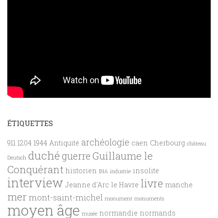
ÉTIQUETTES
archéologie
911
1204
1944
Antiquité
caen
Cherbourg
château
duché
Guillaume le
guerre
Deutsch
Conquérant
historien
insolite
INA
industrie
interview
livre
Jeanne d'Arc
le Havre
manche
mer
mont-saint-michel
monument
monuments
moyen âge
normandie
normands
musée