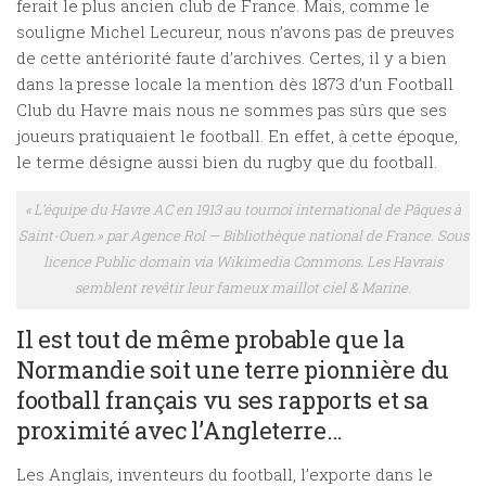
ferait le plus ancien club de France. Mais, comme le
souligne Michel Lecureur, nous n’avons pas de preuves
de cette antériorité faute d’archives. Certes, il y a bien
dans la presse locale la mention dès 1873 d’un Football
Club du Havre mais nous ne sommes pas sûrs que ses
joueurs pratiquaient le football. En effet, à cette époque,
le terme désigne aussi bien du rugby que du football.
« L’équipe du Havre AC en 1913 au tournoi international de Pâques à
Saint-Ouen.» par Agence Rol — Bibliothèque national de France. Sous
licence Public domain via Wikimedia Commons. Les Havrais
semblent revêtir leur fameux maillot ciel & Marine.
Il est tout de même probable que la
Normandie soit une terre pionnière du
football français vu ses rapports et sa
proximité avec l’Angleterre…
Les Anglais, inventeurs du football, l’exporte dans le