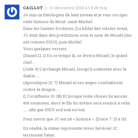
CAILLOT
19 décembre 2018 à 1 h 38 min
Je suis un théologien de haut niveau et je vais corriger
cette histoire du Mont- saint-Michel.
Dans les Saintes Ecritures, (La bible) des siècles avant,
JC était dans des prédictions sous le nom de Micaël (Qui
est comme DIEU), puis Michel.
Voici quelques versets:
(Daniel 12: 1) En ce temps là, se lèvera Micaël, le grand
chef…..
(Jude 9) L’archange Micaël, lorsqu’il contestait avec le
diable…..
(Apocalypse 12: 7) Micaël et ses anges combattirent
contre le dragon……
(1 Corinthiens 15: 28) Et lorsque toute choses lui aurons
été soumises, alors le fils lui-même sera soumis à celui
…… afin que DIEU soit tout en tout.
Pour savoir que JC est né « homme »: (Esaïe 7: 13 à 16)
En réalité, la statue représente (Avec hérésie) JC
terrassant Satan.