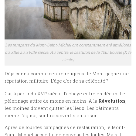
Les remparts du Mont-Saint-Michel ont constamment été améliorés
du XIIIe au XVIIIe siècle. Au centre, le bastillon de la Tour Boucle (XVe
siècle)
Déjà connu comme centre religieux, le Mont gagne une
réputation militaire. L’âge d’or de sa célébrité ?
Car, à partir du XVI
e
siècle, l’abbaye entre en déclin. Le
pèlerinage attire de moins en moins. À la
Révolution
,
les moines doivent quitter les lieux. Les bâtiments,
même l’église, sont reconvertis en prison.
Après de lourdes campagnes de restauration, le Mont-
Saint-Michel accueille de nouveau les foules. Mais il