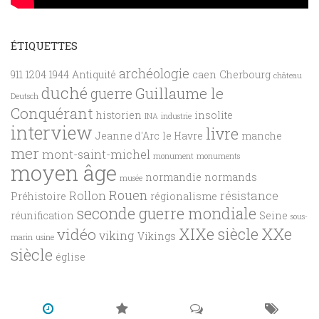
ÉTIQUETTES
archéologie
911
1204
1944
Antiquité
caen
Cherbourg
château
duché
Guillaume le
guerre
Deutsch
Conquérant
historien
insolite
INA
industrie
interview
livre
Jeanne d'Arc
le Havre
manche
mer
mont-saint-michel
monument
monuments
moyen âge
normandie
normands
musée
Rouen
Rollon
résistance
Préhistoire
régionalisme
seconde guerre mondiale
réunification
Seine
sous-
XXe
XIXe siècle
vidéo
viking
Vikings
marin
usine
siècle
église