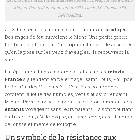
Michel. Détail d’un manuscrit du XVe siècle, Ms Français 56,
BNF/Gallica.
Au XIIIe siècle les moines sont témoins de
prodiges
.
Des anges de feu survolent le Mont. Une petite pierre
tombe du ciel, portant l’inscription du nom de Jésus. Dès
qu’on la pose sur les yeux d’aveugles, ils recouvrent la
vue.
La réputation du monastère est telle que les
rois de
France
s’y rendent en pèlerinage : saint Louis, Philippe
le Bel, Charles VI, Louis XI… Ces têtes couronnées
côtoient la foule des humbles, venus aussi prier saint
Michel. Parmi eux se trouvent assez étonnamment des
enfants
voyageant sans leurs parents. Ils sont pourtant
partis de loin, d’Allemagne, du Languedoc, des Flandres,
de Suisse et même de Pologne.
Un symbole de la résistance aux