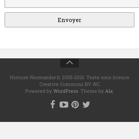
Histoire-Normandie.fr. 2005-2015. Texte sous licence
Creative Commons BY-NC
Powered by
WordPress
. Theme by
Alx
.