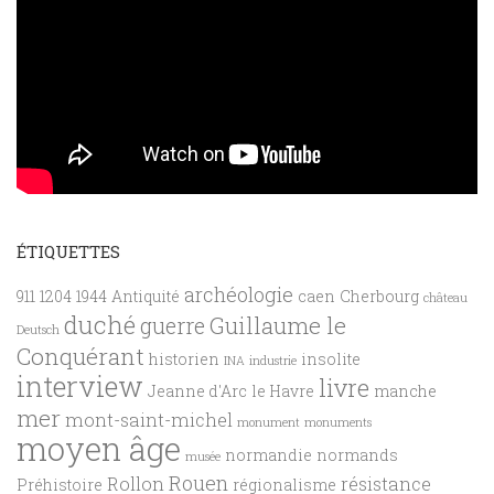
ÉTIQUETTES
archéologie
911
1204
1944
Antiquité
caen
Cherbourg
château
duché
Guillaume le
guerre
Deutsch
Conquérant
historien
insolite
INA
industrie
interview
livre
Jeanne d'Arc
le Havre
manche
mer
mont-saint-michel
monument
monuments
moyen âge
normandie
normands
musée
Rouen
Rollon
résistance
Préhistoire
régionalisme