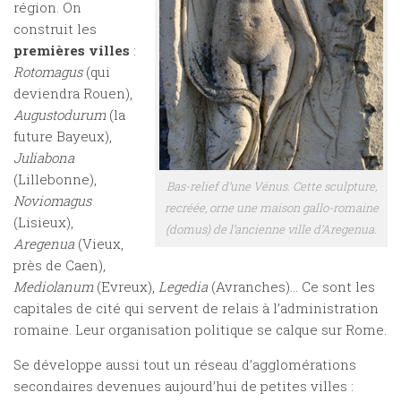
région. On
construit les
premières villes
:
Rotomagus
(qui
deviendra Rouen),
Augustodurum
(la
future Bayeux),
Juliabona
(Lillebonne),
Bas-relief d’une Vénus. Cette sculpture,
Noviomagus
recréée, orne une maison gallo-romaine
(Lisieux),
(
domus
) de l’ancienne ville d’
Aregenua
.
Aregenua
(Vieux,
près de Caen),
Mediolanum
(Evreux),
Legedia
(Avranches)… Ce sont les
capitales de cité qui servent de relais à l’administration
romaine. Leur organisation politique se calque sur Rome.
Se développe aussi tout un réseau d’agglomérations
secondaires devenues aujourd’hui de petites villes :