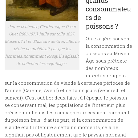
grands
consommateu
rs de
poissons ?
Jeune pêcheuse, Charlemagne Oscar
Guet (1801-1871), huile sur toile, 1827.
On exagère souvent
Musée d’Art et d’histoire de Granville. La
la consommation de
pêche ne mobilisait pas que les
poissons au Moyen
hommes, notamment lorsqu’il s’agissait
Âge sous prétexte
de collecter les coquillages..
des nombreux
interdits religieux
sur la consommation de viande à certaines périodes de
l’année (Carême, Avent) et certains jours (vendredi et
samedi). C’est oublier deux faits : à l’époque le poisson
se conservant mal, les populations de l’intérieur, plus
précisément dans les campagnes, recevaient rarement
du poisson frais ; d’autre part, si la consommation de
viande était interdite à certains moments, cela ne
signifiait pas obligatoirement que le paysan normand