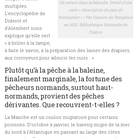
Un cétacé dans la Manche. Détail d’une
multiples.
carte « Description du pais de
L’encyclopédie de
Normandie » / Par Damien de Templeux
Diderot et
en 1620. Bibliothèque Nationale de
d’Alembert nous
France
explique qu’elle sert
« à brûler à la lampe,
à faire le savon, à la préparation des laines des drapiers,
aux corroyeurs pour adoucir les cuirs… »
Plutôt qu’à la pêche à la baleine,
finalement marginale, la fortune des
pêcheurs normands, surtout haut-
normands, provient des pêches
dérivantes. Que recouvrent-t-elles ?
La Manche est un couloir migratoire pour certains
poissons. D’octobre à janvier, le hareng migre de la mer
du nord à l’Atlantique en passant au large des côtes