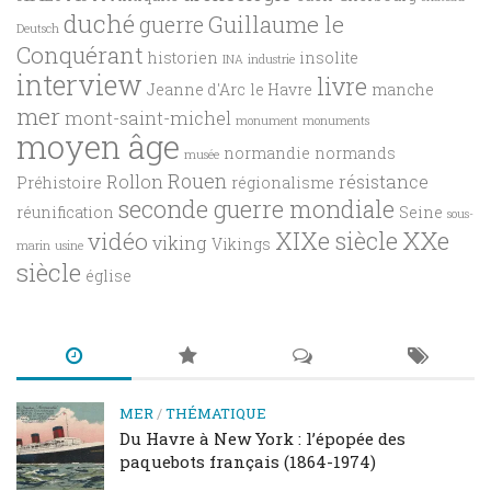
duché
Guillaume le
guerre
Deutsch
Conquérant
historien
insolite
INA
industrie
interview
livre
Jeanne d'Arc
le Havre
manche
mer
mont-saint-michel
monument
monuments
moyen âge
normandie
normands
musée
Rouen
Rollon
résistance
Préhistoire
régionalisme
seconde guerre mondiale
réunification
Seine
sous-
XXe
XIXe siècle
vidéo
viking
Vikings
marin
usine
siècle
église
MER
/
THÉMATIQUE
Du Havre à New York : l’épopée des
paquebots français (1864-1974)