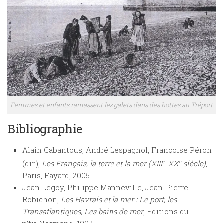
Femmes et enfants ramassent les galets dans des hottes au Tréport
Bibliographie
Alain Cabantous, André Lespagnol, Françoise Péron
(dir.),
Les Français, la terre et la mer (XIII
e
-XX
e
siècle)
,
Paris, Fayard, 2005
Jean Legoy, Philippe Manneville, Jean-Pierre
Robichon,
Les Havrais et la mer : Le port, les
Transatlantiques, Les bains de mer
, Editions du
p’tit Normand, 1987