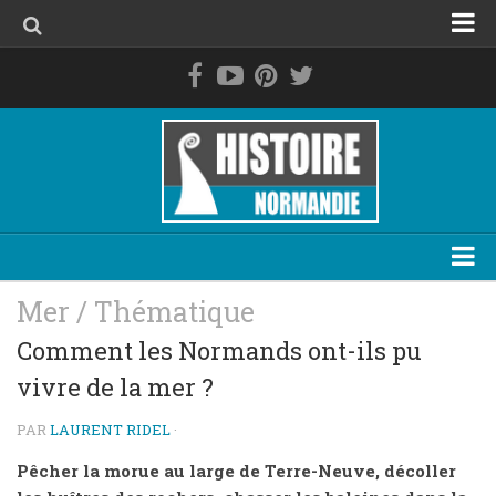
Accueil
La Normandie avant les Normands
Le duché de Normandie
La Normandie de 1469 à 1789
La Normandie contemporaine
Personnage
Mer
/
Thématique
Evénement
Comment les Normands ont-ils pu
vivre de la mer ?
Lieu
Thématique
PAR
LAURENT RIDEL
·
Plan du site
Pêcher la morue au large de Terre-Neuve, décoller