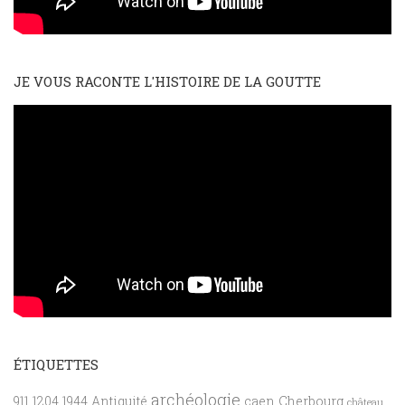
JE VOUS RACONTE L'HISTOIRE DE LA GOUTTE
ÉTIQUETTES
archéologie
911
1204
1944
Antiquité
caen
Cherbourg
château