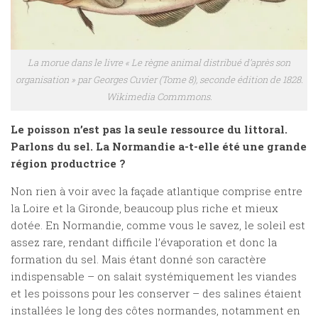
La morue dans le livre « Le règne animal distribué d’après son
organisation » par Georges Cuvier (Tome 8), seconde édition de 1828.
Wikimedia Commmons.
Le poisson n’est pas la seule ressource du littoral.
Parlons du sel. La Normandie a-t-elle été une grande
région productrice ?
Non rien à voir avec la façade atlantique comprise entre
la Loire et la Gironde, beaucoup plus riche et mieux
dotée. En Normandie, comme vous le savez, le soleil est
assez rare, rendant difficile l’évaporation et donc la
formation du sel. Mais étant donné son caractère
indispensable – on salait systémiquement les viandes
et les poissons pour les conserver – des salines étaient
installées le long des côtes normandes, notamment en