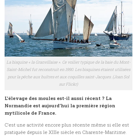
La bisquine « la Granvillaise ». Ce voilier typique de la baie du Mont-
Saint-Michel fut reconstruit en 1990. Les bisquines étaient utilisées
pour la pêche aux huîtres et aux coquilles saint-Jacques. (Joan Sol
sur Flickr)
L’élevage des moules est-il aussi récent ? La
Normandie est aujourd’hui la première région
mytilicole de France.
C’est une activité encore plus récente même si elle est
pratiquée depuis le XIIIe siècle en Charente-Maritime.