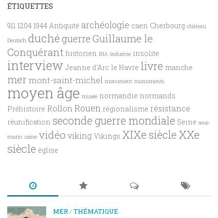
ÉTIQUETTES
archéologie
911
1204
1944
Antiquité
caen
Cherbourg
château
duché
Guillaume le
guerre
Deutsch
Conquérant
historien
insolite
INA
industrie
interview
livre
Jeanne d'Arc
le Havre
manche
mer
mont-saint-michel
monument
monuments
moyen âge
normandie
normands
musée
Rouen
Rollon
résistance
Préhistoire
régionalisme
seconde guerre mondiale
réunification
Seine
sous-
XXe
XIXe siècle
vidéo
viking
Vikings
marin
usine
siècle
église
MER
/
THÉMATIQUE