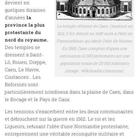
devient en
quelques dizaines
d’années
la
province la plus
Le temple réformé de Caen. Construit en
protestante du
1611, il fut détruit en 1685 suite à l’édit de
nord du royaume.
Fontainebleau qui abolit l’édit de Nantes.
Des temples se
En 1565, Caen comptait d’après une
dressent à Saint-
estimation 12 000 protestants sur une
Lô, Rouen, Dieppe,
population totale de 20 000 habitants
Caen, Le Havre,
(image : Wikimedia Commons).
Coutances… Les
Réformés sont
particulièrement nombreux dans la plaine de Caen, dans
le Bocage et le Pays de Caux.
Les tensions s’exacerbent entre les deux communautés
et débouchent sur la guerre en 1562. Le roi et les
Ligueurs, refusant l’idée d’une Normandie protestante,
entreprennent une véritable reconquête militaire et