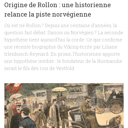
Origine de Rollon : une historienne
relance la piste norvégienne
Où est né Rollon ? Depuis une centaine d’années, la
question fait débat. Danois ou Norvégien ? La seconde
hypothèse tient aujourd’hui la corde. Ce que confirme
une récente biographie du Viking écrite par Liliane
Irlenbusch-Reynard. En prime, l’historienne apporte
une hypothèse inédite : le fondateur de la Normandie
serait le fils des rois de Vestfold.