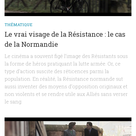
THÉMATIQUE
Le vrai visage de la Résistance : le cas
de la Normandie
Le cinéma a souvent figé l’image des Résistants sous
la forme de héros pratiquant la lutte armée. Or, ce
type d’action suscite des réticences parmi la
population. En réalité, la Résistance normande sut
aussi inventer des moyens d’opposition originaux et
non violents et se rendre utile aux Alliés sans verser
le sang.