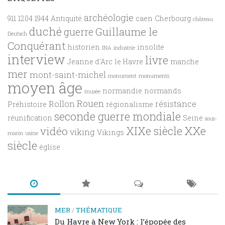
archéologie
911
1204
1944
Antiquité
caen
Cherbourg
château
duché
Guillaume le
guerre
Deutsch
Conquérant
historien
insolite
INA
industrie
interview
livre
Jeanne d'Arc
le Havre
manche
mer
mont-saint-michel
monument
monuments
moyen âge
normandie
normands
musée
Rouen
Rollon
résistance
Préhistoire
régionalisme
seconde guerre mondiale
réunification
Seine
sous-
XXe
XIXe siècle
vidéo
viking
Vikings
marin
usine
siècle
église
MER
/
THÉMATIQUE
Du Havre à New York : l’épopée des