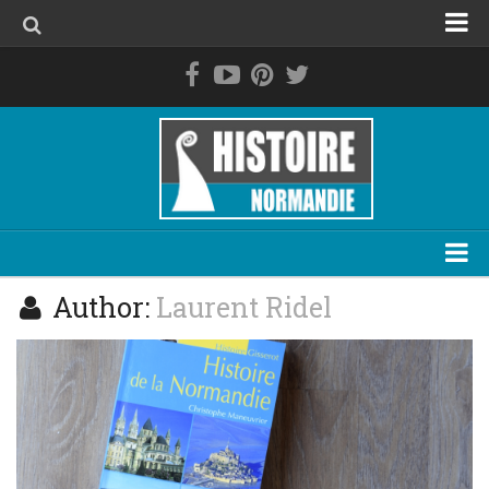
Accueil
La Normandie avant les Normands
Le duché de Normandie
La Normandie de 1469 à 1789
La Normandie contemporaine
Personnage
Author:
Laurent Ridel
Evénement
Lieu
Thématique
Plan du site