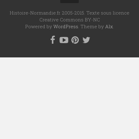
Histoire-Normandie.fr. 2005-2015. Texte sous licence
Creative Commons BY-NC
Powered by
WordPress
. Theme by
Alx
.