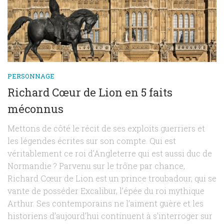
PERSONNAGE
Richard Cœur de Lion en 5 faits
méconnus
Mettons de côté le récit de ses exploits guerriers et
les légendes écrites sur son compte. Qui est
véritablement ce roi d’Angleterre qui est aussi duc de
Normandie ? Parvenu sur le trône par chance,
Richard Cœur de Lion est un prince troubadour, qui se
vante de posséder Excalibur, l’épée du roi mythique
Arthur. Ses contemporains ne l’aiment guère et les
historiens d’aujourd’hui continuent à s’interroger sur