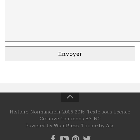
Histoire-Normandie.fr. 2005-2015. Texte sous licence
Creative Commons BY-NC
Powered by
WordPress
. Theme by
Alx
.