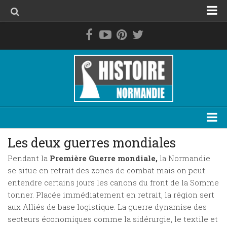
Accueil
La Normandie avant les Normands
Le duché de Normandie
La Normandie de 1469 à 1789
La Normandie contemporaine
Personnage
Les deux guerres mondiales
Evénement
Pendant la
Première Guerre mondiale,
la Normandie
se situe en retrait des zones de combat mais on peut
Lieu
entendre certains jours les canons du front de la Somme
Thématique
tonner. Placée immédiatement en retrait, la région sert
aux Alliés de base logistique. La guerre dynamise des
Plan du site
secteurs économiques comme la sidérurgie, le textile et