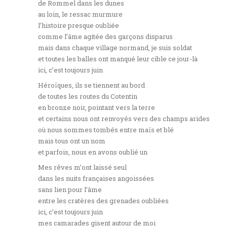
de Rommel dans les dunes
au loin, le ressac murmure
l’histoire presque oubliée
comme l’âme agitée des garçons disparus
mais dans chaque village normand, je suis soldat
et toutes les balles ont manqué leur cible ce jour-là
ici, c’est toujours juin
Héroïques, ils se tiennent au bord
de toutes les routes du Cotentin
en bronze noir, pointant vers la terre
et certains nous ont renvoyés vers des champs arides
où nous sommes tombés entre maïs et blé
mais tous ont un nom
et parfois, nous en avons oublié un
Mes rêves m’ont laissé seul
dans les nuits françaises angoissées
sans lien pour l’âme
entre les cratères des grenades oubliées
ici, c’est toujours juin
mes camarades gisent autour de moi