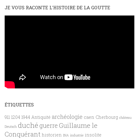
JE VOUS RACONTE L'HISTOIRE DE LA GOUTTE
ÉTIQUETTES
archéologie
911
1204
1944
Antiquité
caen
Cherbourg
château
duché
Guillaume le
guerre
Deutsch
Conquérant
historien
insolite
INA
industrie