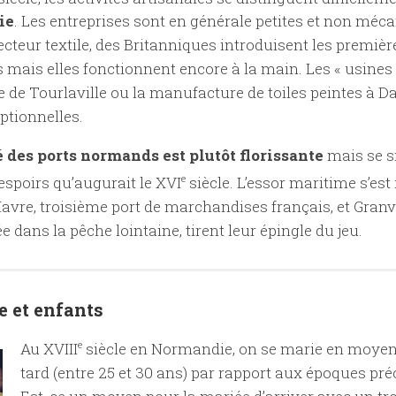
ie
. Les entreprises sont en générale petites et non méca
ecteur textile, des Britanniques introduisent les premièr
mais elles fonctionnent encore à la main. Les « usine
ie de Tourlaville ou la manufacture de toiles peintes à D
ptionnelles.
é des ports normands est plutôt florissante
mais se s
espoirs qu’augurait le XVI
siècle. L’essor maritime s’est 
e
Havre, troisième port de marchandises français, et Granvi
e dans la pêche lointaine, tirent leur épingle du jeu.
 et enfants
Au XVIII
siècle en Normandie, on se marie en moye
e
tard (entre 25 et 30 ans) par rapport aux époques pré