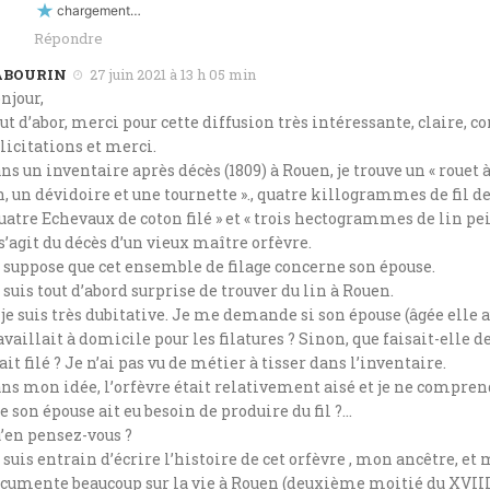
chargement…
Répondre
ABOURIN
27 juin 2021 à 13 h 05 min
njour,
ut d’abor, merci pour cette diffusion très intéressante, claire, co
licitations et merci.
ns un inventaire après décès (1809) à Rouen, je trouve un « rouet à 
n, un dévidoire et une tournette »., quatre killogrammes de fil de 
uatre Echevaux de coton filé » et « trois hectogrammes de lin pei
 s’agit du décès d’un vieux maître orfèvre.
 suppose que cet ensemble de filage concerne son épouse.
 suis tout d’abord surprise de trouver du lin à Rouen.
 je suis très dubitative. Je me demande si son épouse (âgée elle a
availlait à domicile pour les filatures ? Sinon, que faisait-elle de
ait filé ? Je n’ai pas vu de métier à tisser dans l’inventaire.
ns mon idée, l’orfèvre était relativement aisé et je ne compren
e son épouse ait eu besoin de produire du fil ?…
’en pensez-vous ?
 suis entrain d’écrire l’histoire de cet orfèvre , mon ancêtre, et
cumente beaucoup sur la vie à Rouen (deuxième moitié du XVIIIe