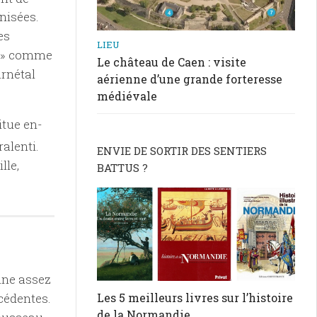
nisées.
es
LIEU
s » comme
Le château de Caen : visite
arnétal
aérienne d’une grande forteresse
médiévale
itue en-
ralenti.
ENVIE DE SORTIR DES SENTIERS
lle,
BATTUS ?
nne assez
cédentes.
Les 5 meilleurs livres sur l’histoire
de la Normandie