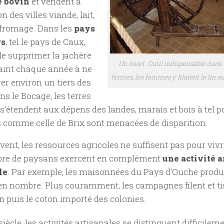
e bovin
et vendent à
n des villes viande, lait,
 fromage. Dans les
pays
rs
, tel le pays de Caux,
de supprimer la jachère
Un rouet. Outil indispensable dans 
aint chaque année à ne
fermes, les femmes y filaient le lin o
ver environ un tiers des
ns le Bocage, les terres
 s’étendent aux dépens des landes, marais et bois à tel p
s comme celle de Brix sont menacées de disparition.
vent, les ressources agricoles ne suffisent pas pour vivr
re de paysans exercent en complément
une activité a
le
. Par exemple, les maisonnées du Pays d’Ouche produ
en nombre. Plus couramment, les campagnes filent et ti
lin puis le coton importé des colonies.
siècle, les activités artisanales se distinguent difficilem