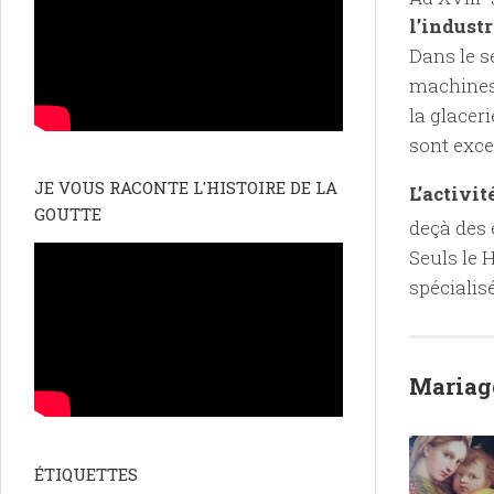
l’industr
Dans le s
machines 
la glacer
sont exce
JE VOUS RACONTE L'HISTOIRE DE LA
L’activit
GOUTTE
deçà des 
Seuls le 
spécialisé
Mariage
ÉTIQUETTES