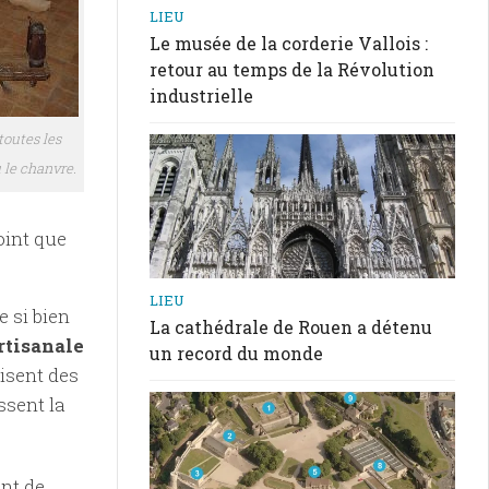
LIEU
Le musée de la corderie Vallois :
retour au temps de la Révolution
industrielle
toutes les
u le chanvre.
oint que
LIEU
e si bien
La cathédrale de Rouen a détenu
rtisanale
un record du monde
isent des
ssent la
ent de