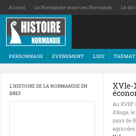
Accueil
La Normandie avant les Normands
Le du
PERSONNAGE
EVÉNEMENT
LIEU
THÉMAT
XVIe-X
L'HISTOIRE DE LA NORMANDIE EN
écono
BREF
Au XVIII
e
d’Auge, le
pays de B
agricoles