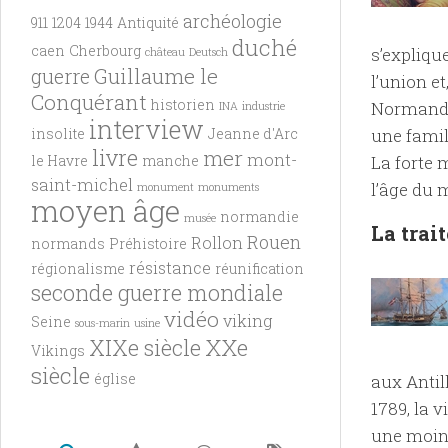
archéologie
911
1204
1944
Antiquité
duché
caen
Cherbourg
s’expliqu
château
Deutsch
Guillaume le
guerre
l’union e
Conquérant
historien
Normands 
INA
industrie
interview
une famil
insolite
Jeanne d'Arc
livre
mer
mont-
La forte 
le Havre
manche
saint-michel
l’âge du 
monument
monuments
moyen âge
normandie
musée
La trai
Rouen
Rollon
normands
Préhistoire
résistance
régionalisme
réunification
seconde guerre mondiale
vidéo
viking
Seine
sous-marin
usine
XXe
XIXe siècle
Vikings
siècle
église
aux Antil
1789, la v
une moind