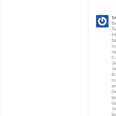
T
Bo
To
Fé
Da
li
«q
Il
Je
Je
Et
tr
av
Da
qu
Qu
Je
do