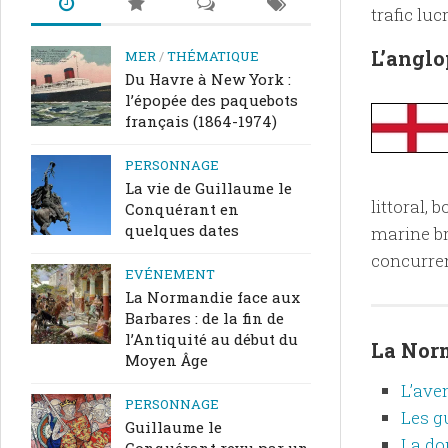
trafic lucr
L’angl
MER
/
THÉMATIQUE
Du Havre à New York :
l’épopée des paquebots
français (1864-1974)
PERSONNAGE
La vie de Guillaume le
littoral,
Conquérant en
quelques dates
marine br
concurren
EVÉNEMENT
La Normandie face aux
Barbares : de la fin de
l’Antiquité au début du
La Norm
Moyen Âge
L’ave
PERSONNAGE
Les g
Guillaume le
La do
Conquérant revu par un