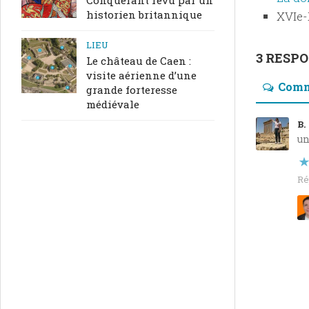
historien britannique
XVIe-
LIEU
3 RESP
Le château de Caen :
visite aérienne d’une
Comm
grande forteresse
médiévale
B.
un
Ré