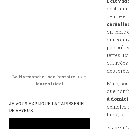
l’élevag
destinatio
beurre et
céréalie
on tente 
qui contr
pas culti
terres. Da
cultivées
des forêt
La Normandie : son histoire
from
Mais, sou
laurentridel
que nomb
à domici
JE VOUS EXPLIQUE LA TAPISSERIE
épingles 
DE BAYEUX
laine, le 
Au XVIII
e