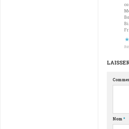
co
Me
Bo
Bi
Fr
Ré
LAISSE
Commen
Nom
*