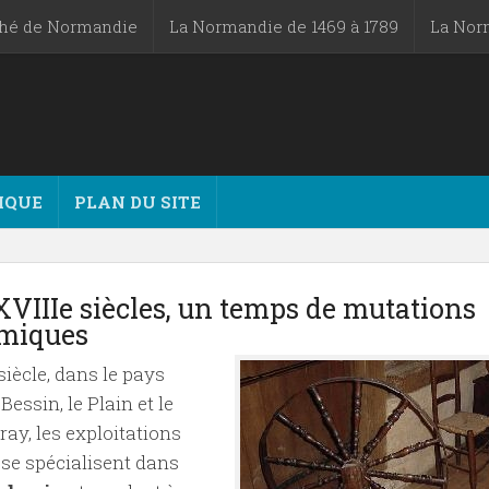
ché de Normandie
La Normandie de 1469 à 1789
La Nor
IQUE
PLAN DU SITE
VIIIe siècles, un temps de mutations
miques
siècle, dans le pays
 Bessin, le Plain et le
ray, les exploitations
 se spécialisent dans