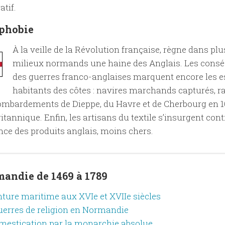
atif.
ophobie
À la veille de la Révolution française, règne dans plu
milieux normands une haine des Anglais. Les cons
des guerres franco-anglaises marquent encore les e
habitants des côtes : navires marchands capturés, ra
 bombardements de Dieppe, du Havre et de Cherbourg en 1
itannique. Enfin, les artisans du textile s’insurgent cont
ce des produits anglais, moins chers.
andie de 1469 à 1789
nture maritime aux XVIe et XVIIe siècles
uerres de religion en Normandie
mestication par la monarchie absolue