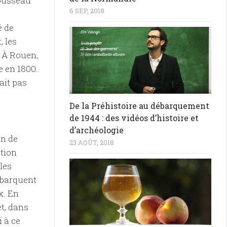
rousseau
6 SEP, 2018
é de
, les
 À Rouen,
e en 1800.
ait pas
De la Préhistoire au débarquement
de 1944 : des vidéos d’histoire et
d’archéologie
on de
23 AOÛT, 2018
ation
les
ébarquent
x. En
et, dans
 à ce