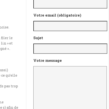
Votre email (obligatoire)
ncise.
Sujet
filer le
lin » et
gné »..
Votre message
ussi)
 ce qu’elle
ds pas trop
 me
 s) afin de