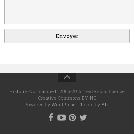
Histoire-Normandie.fr. 2005-2015. Texte sous licence
Creative Commons BY-NC
Powered by
WordPress
. Theme by
Alx
.