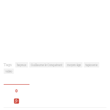
Tags:
bayeux
Guillaume le Conquérant
moyen âge
tapisserie
vidéo
0