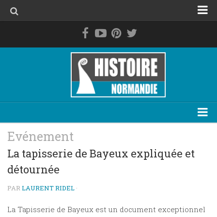
Accueil
La Normandie avant les Normands
Le duché de Normandie
La Normandie de 1469 à 1789
La Normandie contemporaine
Personnage
Evénement
Evénement
La tapisserie de Bayeux expliquée et
détournée
Lieu
Thématique
PAR
LAURENT RIDEL
·
Plan du site
La Tapisserie de Bayeux est un document exceptionnel