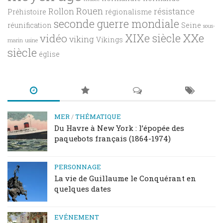
Rouen
Rollon
résistance
Préhistoire
régionalisme
seconde guerre mondiale
réunification
Seine
sous-
XXe
XIXe siècle
vidéo
viking
Vikings
marin
usine
siècle
église
MER
/
THÉMATIQUE
Du Havre à New York : l’épopée des
paquebots français (1864-1974)
PERSONNAGE
La vie de Guillaume le Conquérant en
quelques dates
EVÉNEMENT