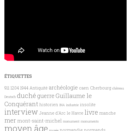
ÉTIQUETTES
archéologie
911
1204
1944
Antiquité
caen
Cherbourg
château
duché
Guillaume le
guerre
Deutsch
Conquérant
historien
insolite
INA
industrie
interview
livre
Jeanne d'Arc
le Havre
manche
mer
mont-saint-michel
monument
monuments
moyen âge
normandie
normands
musée