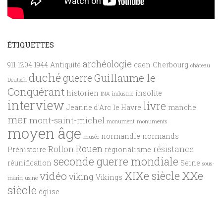
ÉTIQUETTES
archéologie
911
1204
1944
Antiquité
caen
Cherbourg
château
duché
Guillaume le
guerre
Deutsch
Conquérant
historien
insolite
INA
industrie
interview
livre
Jeanne d'Arc
le Havre
manche
mer
mont-saint-michel
monument
monuments
moyen âge
normandie
normands
musée
Rouen
Rollon
résistance
Préhistoire
régionalisme
seconde guerre mondiale
réunification
Seine
sous-
XXe
XIXe siècle
vidéo
viking
Vikings
marin
usine
siècle
église