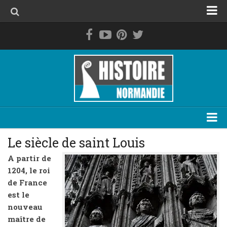
Accueil
La Normandie avant les Normands
Le duché de Normandie
La Normandie de 1469 à 1789
La Normandie contemporaine
Personnage
Le siècle de saint Louis
Evénement
A partir de
1204, le roi
Lieu
de France
Thématique
est le
nouveau
Plan du site
maître de