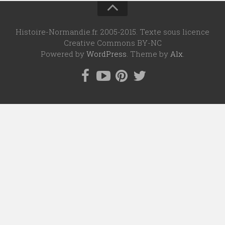
Histoire-Normandie.fr. 2005-2015. Texte sous licence
Creative Commons BY-NC
Powered by
WordPress
. Theme by
Alx
.