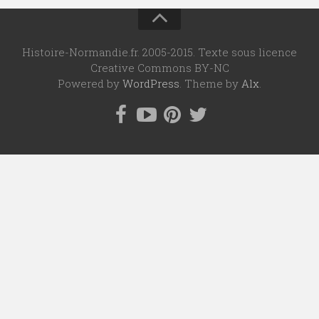
Histoire-Normandie.fr. 2005-2015. Texte sous licence
Creative Commons BY-NC
Powered by
WordPress
. Theme by
Alx
.