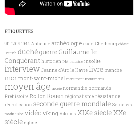
ÉTIQUETTES
archéologie
911
1204
1944
Antiquité
caen
Cherbourg
château
duché
Guillaume le
guerre
Deutsch
Conquérant
historien
insolite
INA
industrie
interview
livre
Jeanne d'Arc
le Havre
manche
mer
mont-saint-michel
monument
monuments
moyen âge
normandie
normands
musée
Rouen
Rollon
résistance
Préhistoire
régionalisme
seconde guerre mondiale
réunification
Seine
sous-
XXe
XIXe siècle
vidéo
viking
Vikings
marin
usine
siècle
église