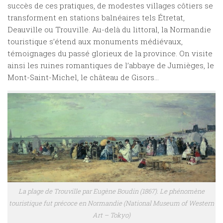
succès de ces pratiques, de modestes villages côtiers se
transforment en stations balnéaires tels Étretat,
Deauville ou Trouville. Au-delà du littoral, la Normandie
touristique s’étend aux monuments médiévaux,
témoignages du passé glorieux de la province. On visite
ainsi les ruines romantiques de l’abbaye de Jumièges, le
Mont-Saint-Michel, le château de Gisors…
La plage de Trouville par Eugène Boudin (1867). Le phénomène
touristique fut précoce en Normandie (National Museum of Western
Art – Tokyo)