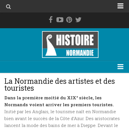
Accueil
La Normandie avant les Normands
Le duché de Normandie
La Normandie de 1469 à 1789
La Normandie contemporaine
Personnage
La Normandie des artistes et des
touristes
Evénement
Dans la première moitié du XIX
e
siècle, les
Lieu
Normands voient arriver les premiers touristes.
Thématique
Initié par les Anglais, le tourisme naît en Normandie
bien avant le succès de la Côte d’Azur. Des aristocrates
Plan du site
lancent la mode des bains de mer à Dieppe. Devant le