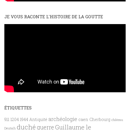
JE VOUS RACONTE L'HISTOIRE DE LA GOUTTE
ÉTIQUETTES
archéologie
911
1204
1944
Antiquité
caen
Cherbourg
château
duché
Guillaume le
guerre
Deutsch