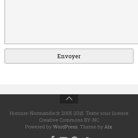
Histoire-Normandie.fr. 2005-2015. Texte sous licence
Creative Commons BY-NC
Powered by
WordPress
. Theme by
Alx
.