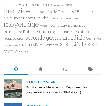
Conquérant
historien
insolite
INA
industrie
interview
livre
Jeanne d'Arc
le Havre
manche
mer
mont-saint-michel
monument
monuments
moyen âge
normandie
normands
musée
Rouen
Rollon
résistance
Préhistoire
régionalisme
seconde guerre mondiale
réunification
Seine
sous-
XXe
XIXe siècle
vidéo
viking
Vikings
marin
usine
siècle
église
MER
/
THÉMATIQUE
Du Havre à New York : l’épopée des
paquebots français (1864-1974)
PERSONNAGE