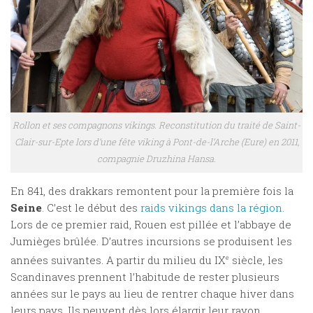
Rollon et ses compagnons vikings. Reconstitution du traité de Saint-
Clair-sur-Epte lors d’une fête viking à Pont-de-l’Arche (Eure) en 2011,
compagnie Druzhina Hansa.
En 841, des drakkars remontent pour la première fois la
Seine
. C’est le début des
raids vikings dans la région
.
Lors de ce premier raid, Rouen est pillée et l’abbaye de
Jumièges brûlée. D’autres incursions se produisent les
années suivantes. A partir du milieu du IX
e
siècle, les
Scandinaves prennent l’habitude de rester plusieurs
années sur le pays au lieu de rentrer chaque hiver dans
leurs pays. Ils peuvent dès lors élargir leur rayon